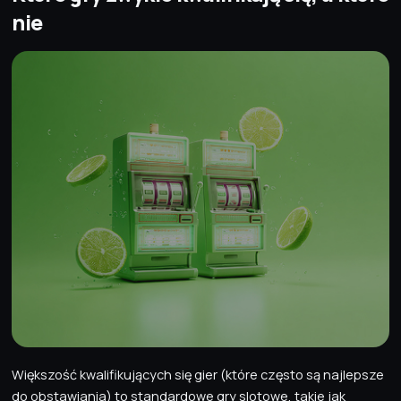
nie
Większość kwalifikujących się gier (które często są najlepsze
do obstawiania) to standardowe gry slotowe, takie jak