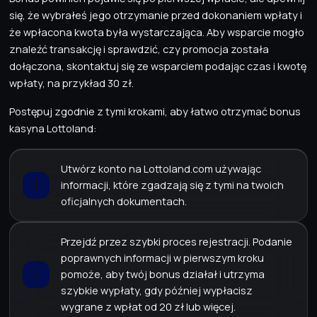
się, że wybrałeś jego otrzymanie przed dokonaniem wpłaty i
że wpłacona kwota była wystarczająca. Aby wsparcie mogło
znaleźć transakcję i sprawdzić, czy promocja została
dołączona, skontaktuj się ze wsparciem podając czas i kwotę
wpłaty, na przykład 30 zł.
Postępuj zgodnie z tymi krokami, aby łatwo otrzymać bonus
kasyna Lottoland:
Utwórz konto na Lottoland.com używając
informacji, które zgadzają się z tymi na twoich
oficjalnych dokumentach.
Przejdź przez szybki proces rejestracji. Podanie
poprawnych informacji w pierwszym kroku
pomoże, aby twój bonus działał i utrzyma
szybkie wypłaty, gdy później wypłacisz
wygrane z wpłat od 20 zł lub więcej.