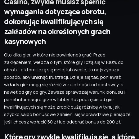
Casino, zwykle musisz spełnić
wymagania dotyczące obrotu,
dokonując kwalifikujących się
zakładów na określonych grach
kasynowych
Oto kilka gier, w które nie powinieneś grać. Przed
zakręceniem, wiedza o tym, które gry liczą się w 100% do
obrotu, a które liczą się mniej lub wcale, to najszybszy
sposób, aby uniknąć frustracji. Dzieje się tak, ponieważ
wkłady gier mogą się różnić w zależności od dostawcy, a
nawet od gry do gry. Zawsze sprawdzaj warunki bonusu i
panel informacji o grze w lobby. Rozpoczęcie od gier
kwalifikujących się może zrobić dużą różnicę w tym, jak
szybko saldo bonusowe zamieni się w prawdziwe pieniądze,
jeśli chcesz wpłacić 50 zł lub odebrać bonus do 200 zł.
Które gry zwykle kwalifikują się, a które