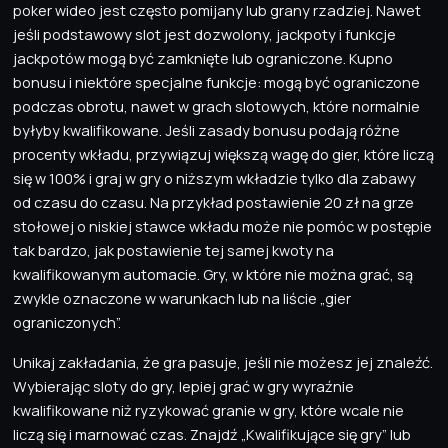
poker wideo jest często pomijany lub grany rzadziej. Nawet
jeśli podstawowy slot jest dozwolony, jackpoty i funkcje
jackpotów mogą być zamknięte lub ograniczone. Kupno
bonusu i niektóre specjalne funkcje: mogą być ograniczone
podczas obrotu, nawet w grach slotowych, które normalnie
byłyby kwalifikowane. Jeśli zasady bonusu podają różne
procenty wkładu, przywiązuj większą wagę do gier, które liczą
się w 100% i graj w gry o niższym wkładzie tylko dla zabawy
od czasu do czasu. Na przykład postawienie 20 zł na grze
stołowej o niskiej stawce wkładu może nie pomóc w postępie
tak bardzo, jak postawienie tej samej kwoty na
kwalifikowanym automacie. Gry, w które nie można grać, są
zwykle oznaczone w warunkach lub na liście „gier
ograniczonych”.
Unikaj zakładania, że gra pasuje, jeśli nie możesz jej znaleźć.
Wybierając sloty do gry, lepiej grać w gry wyraźnie
kwalifikowane niż ryzykować granie w gry, które wcale nie
liczą się i marnować czas. Znajdź „Kwalifikujące się gry” lub