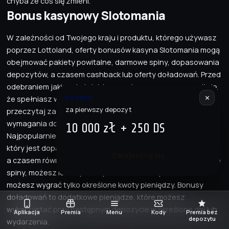
chyba że coś się zmieni.
Bonus kasynowy Slotomania
W zależności od Twojego kraju i produktu, którego używasz
poprzez Lottoland, oferty bonusów kasyna Slotomania mogą
obejmować pakiety powitalne, darmowe spiny, dopasowania
depozytów, a czasem cashback lub oferty doładowań. Przed
odebraniem jakiegokolwiek bonusu kasynowego upewnij się,
że spełniasz wymagania (wiek, lokalizacja i status konta) i
PREMIA
za pierwszy depozyt
przeczytaj zasady, aby zrozumieć maksymalne zakłady,
wymagania dotyczące obrotu oraz warunki wypłat.
10 000 zł + 250 DS
Najpopularniejszym typem bonusu jest bonus powitalny,
który jest dopasowaniem do Twojego pierwszego depozytu,
Zarejestruj się
a czasem również darmowe spiny. Kiedy otrzymasz darmowe
spiny, możesz ich używać tylko na określonych slotach i
możesz wygrać tylko określone kwoty pieniędzy. Bonusy
doładowań to dodatkowe pieniądze, które możesz
wykorzystać przy następnym depozycie w określone dni lub
Aplikacja
Premia
Menu
Kody
Premia bez
depozytu
wydarzenia.