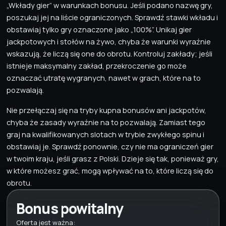
„Wkłady gier” w warunkach bonusu. Jeśli podano nazwę gry,
poszukaj jej na liście ograniczonych. Sprawdź stawki wkładu i
obstawiaj tylko gry oznaczone jako „100%”. Unikaj gier
jackpotowych i stołów na żywo, chyba że warunki wyraźnie
wskazują, że liczą się one do obrotu. Kontroluj zakłady; jeśli
istnieje maksymalny zakład, przekroczenie go może
oznaczać utratę wygranych, nawet w grach, które na to
pozwalają.
Nie przełączaj się na tryby kupna bonusów ani jackpotów,
chyba że zasady wyraźnie na to pozwalają. Zamiast tego
graj na kwalifikowanych slotach w trybie zwykłego spinu i
obstawiaj je. Sprawdź ponownie, czy nie ma ograniczeń gier
w twoim kraju, jeśli grasz z Polski. Dzieje się tak, ponieważ gry,
w które możesz grać, mogą wpływać na to, które liczą się do
obrotu.
Bonus powitalny
Oferta jest ważna: