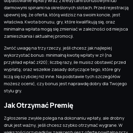
dopasowanie wpłaty wraz z kredytami bonusowymi lub
darmowymi spinami na określonych slotach. Przed rejestracją
upewnij się, że oferta, którą widzisz na swoim koncie, jest
właściwa. Kwota bonusu, gry, które kwalifikują się, oraz
minimalna wpłata mogą się zmieniać w zależności od miejsca
zamieszkania i aktualnej promocji.
Zwróć uwagę na trzy rzeczy, jeśli chcesz jak najlepiej
wykorzystać bonus: minimalną kwotę wpłaty w zł (na
przykład wpłać zł20); liczbę razy, ile musisz obstawić przed
wypłatą; oraz wszelkie zasady dotyczące tego, które gry
liczą się szybciej niż inne. Na podstawie tych szczegółów
możesz ocenić, czy bonus jest naprawdę dobry dla Twojego
stylu gry.
Jak Otrzymać Premię
Zgłoszenie zwykle polega na dokonaniu wpłaty, ale drobny
druk jest ważny, jeśli chcesz szybko otrzymać wygrane. W
większości przypadków zaakceptujesz ofertę powitalną przy