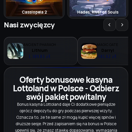
Cassiopeia 2
Hades: River of Souls
Nasi zwycięzcy
ANCIENT PHARAOH
MAGIC GATE
Lithium
Darryl
1 389.83 zł
981.62 zł
Oferty bonusowe kasyna
Lottoland w Polsce - Odbierz
swój pakiet powitalny
Bonus kasyna Lottoland daje Ci dodatkowe pieniądze
oprócz depozytu do gry podczas pierwszej wizyty.
Oznacza to, że te same zł mogą kupić więcej spinów i
dłuższe sesje. Przed zapisaniem się na bonus w Polsce
upewnij się, że znasz stawkę dopasowania, wymagania